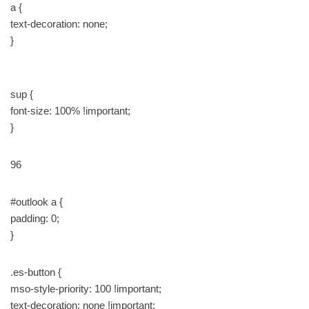
a {
text-decoration: none;
}
sup {
font-size: 100% !important;
}
96
#outlook a {
padding: 0;
}
.es-button {
mso-style-priority: 100 !important;
text-decoration: none !important;