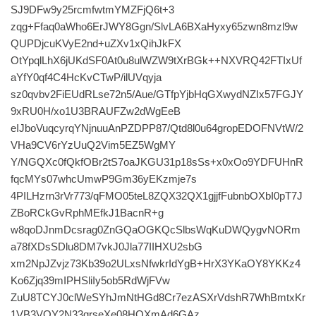
SJ9DFw9y25rcmfwtmYMZFjQ6t+3
zqg+Ffaq0aWho6ErJWY8Ggn/SlvLA6BXaHyxy65zwn8mzl9w
QUPDjcuKVyE2nd+uZXv1xQihJkFX
OtYpqlLhX6jUKdSF0At0u8ulWZW9tXrBGk++NXVRQ42FTIxUf
aYfY0qf4C4HcKvCTwP/ilUVqyja
sz0qvbv2FiEUdRLse72n5/Aue/GTfpYjbHqGXwydNZIx57FGJY
9xRU0H/xo1U3BRAUFZw2dWgEeB
eIJboVuqcyrqYNjnuuAnPZDPP87/Qtd8l0u64gropEDOFNVtW/2
VHa9CV6rYzUuQ2Vim5EZ5WgMY
Y/NGQXc0fQkfOBr2tS7oaJKGU31p18sSs+x0xOo9YDFUHnR
fqcMYs07whcUmwP9Gm36yEKzmje7s
4PILHzrn3rVr773/qFMO05teL8ZQX32QX1gjjfFubnbOXbI0pT7J
ZBoRCkGvRphMEfkJ1BacnR+g
w8qoDJnmDcsrag0ZnGQaOGKQcSlbsWqKuDWQygvNORm
a78fXDsSDlu8DM7vkJ0Jla77IIHXU2sbG
xm2NpJZvjz73Kb39o2ULxsNfwkrIdYgB+HrX3YKaOY8YKKz4
Ko6Zjq39mIPHSliIy5ob5RdWjFVw
ZuU8TCYJ0clWeSYhJmNtHGd8Cr7ezASXrVdshR7WhBmtxKr
1VB3VOY2N33qrseXe08HQXmAd6GAz