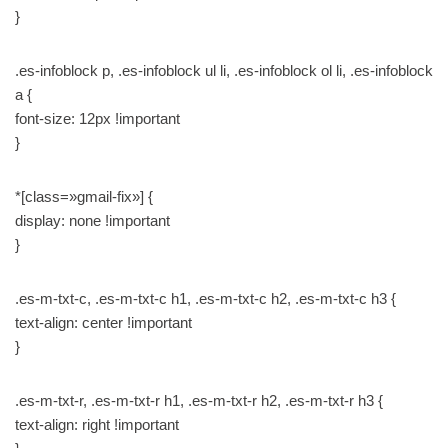
}
.es-infoblock p, .es-infoblock ul li, .es-infoblock ol li, .es-infoblock
a {
font-size: 12px !important
}
*[class=»gmail-fix»] {
display: none !important
}
.es-m-txt-c, .es-m-txt-c h1, .es-m-txt-c h2, .es-m-txt-c h3 {
text-align: center !important
}
.es-m-txt-r, .es-m-txt-r h1, .es-m-txt-r h2, .es-m-txt-r h3 {
text-align: right !important