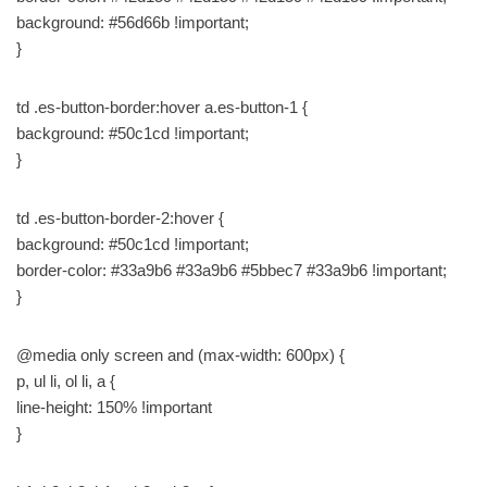
background: #56d66b !important;
}
td .es-button-border:hover a.es-button-1 {
background: #50c1cd !important;
}
td .es-button-border-2:hover {
background: #50c1cd !important;
border-color: #33a9b6 #33a9b6 #5bbec7 #33a9b6 !important;
}
@media only screen and (max-width: 600px) {
p, ul li, ol li, a {
line-height: 150% !important
}