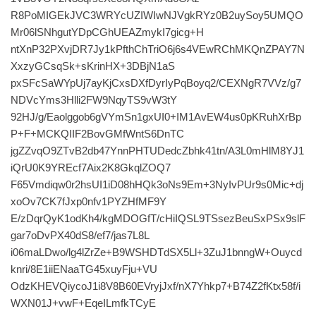
R8PoMIGEkJVC3WRYcUZIWIwNJVgkRYz0B2uySoy5UMQO
Mr06lSNhgutYDpCGhUEAZmykI7gicg+H
ntXnP32PXvjDR7Jy1kPfthChTriO6j6s4VEwRChMKQnZPAY7N
XxzyGCsqSk+sKrinHX+3DBjN1aS
pxSFcSaWYpUj7ayKjCxsDXfDyrIyPqBoyq2/CEXNgR7VVz/g7
NDVcYms3Hlli2FW9NqyTS9vW3tY
92HJ/g/Eaolggob6gVYmSn1gxUI0+IM1AvEW4us0pKRuhXrBp
P+F+MCKQIIF2BovGMfWntS6DnTC
jgZZvqO9ZTvB2db47YnnPHTUDedcZbhk41tn/A3L0mHlM8YJ1
iQrU0K9YREcf7Aix2K8GkqlZOQ7
F65Vmdiqw0r2hsUI1iD08hHQk3oNs9Em+3NyIvPUr9s0Mic+dj
xoOv7CK7fJxp0nfv1PYZHfMF9Y
E/zDqrQyK1odKh4/kgMDOGfT/cHiIQSL9TSsezBeuSxPSx9slF
gar7oDvPX40dS8/ef7/jas7L8L
i06maLDwo/lg4lZrZe+B9WSHDTdSX5Ll+3ZuJ1bnngW+Ouycd
knri/8E1iiENaaTG45xuyFju+VU
OdzKHEVQiycoJ1i8V8B60EVryjJxf/nX7Yhkp7+B74Z2fKtx58f/i
WXN01J+vwF+EqeILmfkTCyE