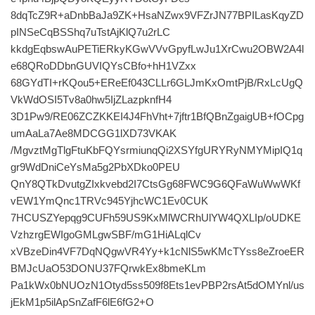
8dqTcZ9R+aDnbBaJa9ZK+HsaNZwx9VFZrJN77BPILasKqyZD
pINSeCqBSShq7uTstAjKlQ7u2rLC
kkdgEqbswAuPETiERkyKGwVVvGpyfLwJu1XrCwu2OBW2A4l
e68QRoDDbnGUVIQYsCBfo+hH1VZxx
68GYdTI+rKQou5+EReEf043CLLr6GLJmKxOmtPjB/RxLcUgQ
VkWdOSI5Tv8a0hw5IjZLazpknfH4
3D1Pw9/RE06ZCZKKEI4J4FhVht+7jftr1BfQBnZgaigUB+fOCpg
umAaLa7Ae8MDCGG1lXD73VKAK
/MgvztMgTlgFtuKbFQYsrmiunqQi2XSYfgURYRyNMYMipIQ1q
gr9WdDniCeYsMa5g2PbXDko0PEU
QnY8QTkDvutgZIxkvebd2I7CtsGg68FWC9G6QFaWuWwWKf
vEW1YmQnc1TRVc945YjhcWC1Ev0CUK
7HCUSZYepqg9CUFh59US9KxMlWCRhUlYW4QXLIp/oUDKE
VzhzrgEWIgoGMLgwSBF/mG1HiALqlCv
xVBzeDin4VF7DqNQgwVR4Yy+k1cNlS5wKMcTYss8eZroeER
BMJcUaO53DONU37FQrwkEx8bmeKLm
Pa1kWx0bNUOzN1Otyd5ss509f8Ets1evPBP2rsAt5dOMYnl/us
jEkM1p5ilApSnZafF6lE6fG2+O