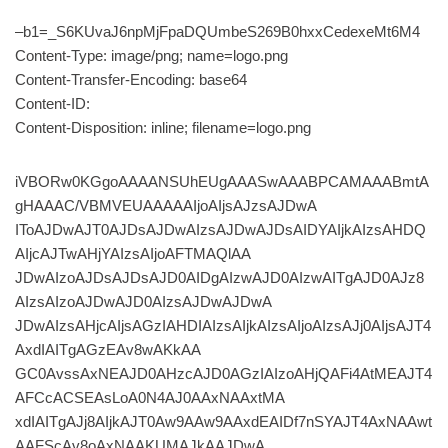
–b1=_S6KUvaJ6npMjFpaDQUmbeS269B0hxxCedexeMt6M4
Content-Type: image/png; name=logo.png
Content-Transfer-Encoding: base64
Content-ID:
Content-Disposition: inline; filename=logo.png
iVBORw0KGgoAAAANSUhEUgAAASwAAABPCAMAAABmtA
gHAAAC/VBMVEUAAAAAIjoAIjsAJzsAJDwA
IToAJDwAJT0AJDsAJDwAIzsAJDwAJDsAIDYAIjkAIzsAHDQ
AIjcAJTwAHjYAIzsAIjoAFTMAQlAA
JDwAIzoAJDsAJDsAJD0AIDgAIzwAJD0AIzwAITgAJD0AJz8
AIzsAIzoAJDwAJD0AIzsAJDwAJDwA
JDwAIzsAHjcAIjsAGzIAHDIAIzsAIjkAIzsAIjoAIzsAJj0AIjsAJT4
AxdIAITgAGzEAv8wAKkAA
GC0AvssAxNEAJD0AHzcAJD0AGzIAIzoAHjQAFi4AtMEAJT4
AFCcACSEAsLoA0N4AJ0AAxNAAxtMA
xdIAITgAJj8AIjkAJT0Aw9AAw9AAxdEAIDf7nSYAJT4AxNAAwt
AAFScAv8oAxNAAKUMAJkAAJDwA