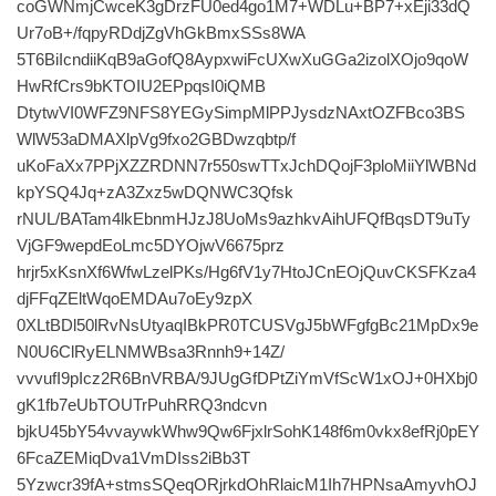
coGWNmjCwceK3gDrzFU0ed4go1M7+WDLu+BP7+xEji33dQ
Ur7oB+/fqpyRDdjZgVhGkBmxSSs8WA
5T6BiIcndiiKqB9aGofQ8AypxwiFcUXwXuGGa2izolXOjo9qoW
HwRfCrs9bKTOIU2EPpqsI0iQMB
DtytwVI0WFZ9NFS8YEGySimpMlPPJysdzNAxtOZFBco3BS
WlW53aDMAXlpVg9fxo2GBDwzqbtp/f
uKoFaXx7PPjXZZRDNN7r550swTTxJchDQojF3ploMiiYlWBNd
kpYSQ4Jq+zA3Zxz5wDQNWC3Qfsk
rNUL/BATam4lkEbnmHJzJ8UoMs9azhkvAihUFQfBqsDT9uTy
VjGF9wepdEoLmc5DYOjwV6675prz
hrjr5xKsnXf6WfwLzelPKs/Hg6fV1y7HtoJCnEOjQuvCKSFKza4
djFFqZEltWqoEMDAu7oEy9zpX
0XLtBDl50lRvNsUtyaqIBkPR0TCUSVgJ5bWFgfgBc21MpDx9e
N0U6ClRyELNMWBsa3Rnnh9+14Z/
vvvufI9pIcz2R6BnVRBA/9JUgGfDPtZiYmVfScW1xOJ+0HXbj0
gK1fb7eUbTOUTrPuhRRQ3ndcvn
bjkU45bY54vvaywkWhw9Qw6FjxlrSohK148f6m0vkx8efRj0pEY
6FcaZEMiqDva1VmDIss2iBb3T
5Yzwcr39fA+stmsSQeqORjrkdOhRlaicM1Ih7HPNsaAmyvhOJ