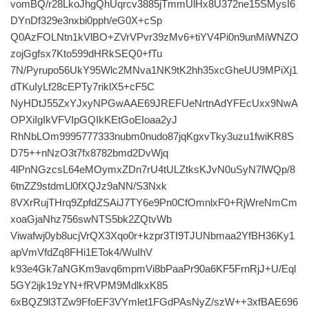
vomBQ/r28LkoJhgQhUqrcv3885jTmmUlHx8U372ne15SMysI6
DYnDf329e3nxbi0pph/eG0X+cSp
Q0AzFOLNtn1kVlBO+ZVrVPvr39zMv6+tiYV4Pi0n9unMiWNZO
zojGgfsx7Kto599dHRkSEQ0+fTu
7N/Pyrupo56UkY95Wlc2MNva1NK9tK2hh35xcGheUU9MPiXj1
dTKuIyLf28cEPTy7riklX5+cF5C
NyHDtJ55ZxYJxyNPGwAAE69JREFUeNrtnAdYFEcUxx9NwA
OPXiIgIkVFVIpGQIkKEtGoEIoaa2yJ
RhNbLOm9995777333nubm0nudo87jqKgxvTky3uzu1fwiKR8S
D75++nNzO3t7fx8782bmd2DvWjq
4lPnNGzcsL64eMOymxZDn7rU4tULZtksKJvN0uSyN7lWQp/8
6tnZZ9stdmLl0fXQJz9aNN/S3Nxk
8VXrRujTHrq9ZpfdZSAiJ7TY6e9Pn0CfOmnlxF0+RjWreNmCm
xoaGjaNhz756swNTS5bk2ZQtvWb
Viwafwj0yb8ucjVrQX3Xqo0r+kzpr3TI9TJUNbmaa2YfBH36Ky1
apVmVfdZq8FHi1ETok4/WuIhV
k93e4Gk7aNGKm9avq6mpmVi8bPaaPr90a6KF5FrnRjJ+U/Eql
5GY2ijk19zYN+fRVPM9MdlkxK85
6xBQZ9l3TZw9FfoEF3VYmlet1FGdPAsNyZ/szW++3xfBAE696