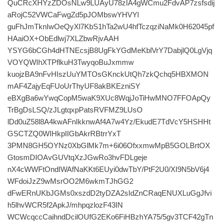
QuCRcXHYzZDOsNLw9LUAyU78zIA4gWCmu2FdvAP7zsfsdij
aRojC52VWCaFwgZd5pJOMbswYHVYl
guFhJmTknIwOeQyXl7KbS1hTa2wU4hfTczqziNaMk0H62045pf
HAaiOX+ObEdlwj7XLZbwRjvAAH
YSYG6bCGh4dHTNEcsjB8UgFkYGdMeKblVrY7DabjlQ0LgVjq
VOYQWIhXTPflkuH3TwyqoBuJxmmw
kuojzBA9nFvHIszUuYMTOsGKnckUtQh7zkQchq5HBXMON
mAF4ZajyEqFUoUrThyUF8akBKEzniSY
eBXgBa6wYwqCopM5waK9XUc8WqjJoTiHwMNO7FFOApQy
TrBgDsLSQ/zJLgtqxpPatsRVFMZ9LUsO
lDd0uZ58l8A4kwAFnIkknwAf4A7w4Yz/EkudE7TdVcY5HSHHt
GSCTZQ0WIHkpIIGbAkrRBtrrYxT
3PMN8GH5OYNz0XbGlMk7m+6i06OfxxmwMpB5GOLBrtOX
GtosmDIOAvGUVtqXzJGwRo3hvFDLgeje
nX4cWWFtOndIWAfNaKKt6EUyi0dwTbY/PtF2U0/XI9N5bV6j4
WFdoiJzZ9wMsrOO2M6wkmTJhGG2
dFwERnUKbJGMs0xszdD2tyDZA2sIdZnCRaqENUXLuGgJfvi
h5lhvWCR5f2ApkJ/mhpqzlozF43IN
WCWcqccCaihndDcilOUfG2EKo6FiHBzhYA75/5gv3TCF42gTn