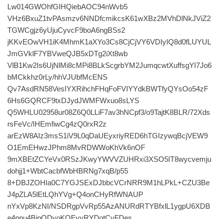
Lw014GWOhfGIHQiebAOC94nWvb5
VHz6BxuZ1tvPAsmzv6NNDfcmikcsK61wXBz2MVhDlNkJViZ2
TGWCgjz6yUjuCyvcF9boA6ngBSs2
jKKvEOwVH1iK4MhmK1aXYo3Cs8CjCjVY6VDIyIQ8d0fLUYUL
JmGVklF7YBVweQJB5xDTg2iXt8wb
VlB1Kw2Is6UjNlMi8cMPi8BLkScgrbYM2JumqcwtXuffsgYI7Jo6
bMCkkhz0rLy/hhVJUbfMcENS
Qv7AsdRN58VesIYXRihchFHqFoFVIYYdkBWTfyQYsOo54zF
6Hs6GQRCF9txDJydJWMFWxuo8sLYS
Q5WHLU02958ur08Z6Q0LLiF7av3hNCpf3/o9TajtK8BLR/72Xds
rsFeVc/IHEmfiwCg4zQ0rxR2z
arEzW8AIz3msS1iV9L0qDaUEyxriyRED6hTGIzywqBcjVEW9
O1EmEHwzJPhm8MvRDWWoKhVk6nOF
9mXBEtZCYeVx0RSzJKwyYWVVZUHRxi3XSO5IT8wycvemju
dohjj1+WbtCacbfWbHBRNg7xqB/p55
8+DBJZOHIa0C7YGJSExDJbbcVCrNRR9M1hLPkL+CZU3Be
J4pZLA5lEtLQhYVg+Q4onCHyRfWNAUP
nYxVp8KzNI/NSDRgpVvRp55AzANURdRTYBfxlL1ygpU6XDB
e4pnu4BjpQDyoKQEyyRYDotCyFDes