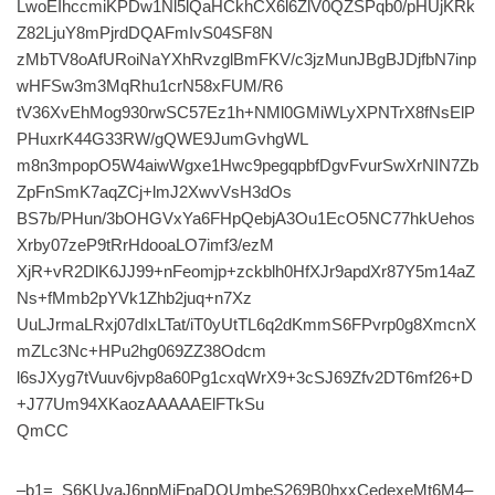
LwoEIhccmiKPDw1Nl5lQaHCkhCX6l6ZlV0QZSPqb0/pHUjKRk
Z82LjuY8mPjrdDQAFmIvS04SF8N
zMbTV8oAfURoiNaYXhRvzglBmFKV/c3jzMunJBgBJDjfbN7inp
wHFSw3m3MqRhu1crN58xFUM/R6
tV36XvEhMog930rwSC57Ez1h+NMl0GMiWLyXPNTrX8fNsElP
PHuxrK44G33RW/gQWE9JumGvhgWL
m8n3mpopO5W4aiwWgxe1Hwc9pegqpbfDgvFvurSwXrNIN7Zb
ZpFnSmK7aqZCj+lmJ2XwvVsH3dOs
BS7b/PHun/3bOHGVxYa6FHpQebjA3Ou1EcO5NC77hkUehos
Xrby07zeP9tRrHdooaLO7imf3/ezM
XjR+vR2DlK6JJ99+nFeomjp+zckblh0HfXJr9apdXr87Y5m14aZ
Ns+fMmb2pYVk1Zhb2juq+n7Xz
UuLJrmaLRxj07dIxLTat/iT0yUtTL6q2dKmmS6FPvrp0g8XmcnX
mZLc3Nc+HPu2hg069ZZ38Odcm
l6sJXyg7tVuuv6jvp8a60Pg1cxqWrX9+3cSJ69Zfv2DT6mf26+D
+J77Um94XKaozAAAAAElFTkSu
QmCC
–b1=_S6KUvaJ6npMjFpaDQUmbeS269B0hxxCedexeMt6M4–