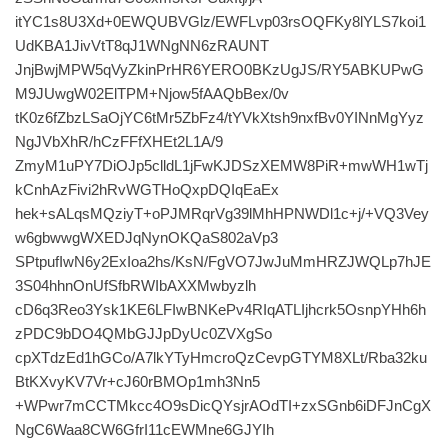
itYC1s8U3Xd+0EWQUBVGlz/EWFLvp03rsOQFKy8lYLS7koi1
UdKBA1JivVtT8qJ1WNgNN6zRAUNT
JnjBwjMPW5qVyZkinPrHR6YERO0BKzUgJS/RY5ABKUPwG
M9JUwgW02ElTPM+Njow5fAAQbBex/0v
tK0z6fZbzLSaOjYC6tMr5ZbFz4/tYVkXtsh9nxfBv0YINnMgYyz
NgJVbXhR/hCzFFfXHEt2L1A/9
ZmyM1uPY7DiOJp5clldL1jFwKJDSzXEMW8PiR+mwWH1wTj
kCnhAzFivi2hRvWGTHoQxpDQIqEaEx
hek+sALqsMQziyT+oPJMRqrVg39lMhHPNWDl1c+j/+VQ3Vey
w6gbwwgWXEDJqNynOKQaS802aVp3
SPtpufIwN6y2ExIoa2hs/KsN/FgVO7JwJuMmHRZJWQLp7hJE
3S04hhnOnUfSfbRWIbAXXMwbyzlh
cD6q3Reo3Ysk1KE6LFIwBNKePv4RIqATLIjhcrk5OsnpYHh6h
zPDC9bDO4QMbGJJpDyUc0ZVXgSo
cpXTdzEd1hGCo/A7lkYTyHmcroQzCevpGTYM8XLt/Rba32ku
BtKXvyKV7Vr+cJ60rBMOp1mh3Nn5
+WPwr7mCCTMkcc4O9sDicQYsjrAOdTI+zxSGnb6iDFJnCgX
NgC6Waa8CW6GfrI11cEWMne6GJYIh