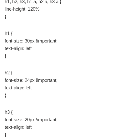
h1, h2, h3, h1 a, h2 a, h3 a {
line-height: 120%
}
h1 {
font-size: 30px !important;
text-align: left
}
h2 {
font-size: 24px !important;
text-align: left
}
h3 {
font-size: 20px !important;
text-align: left
}