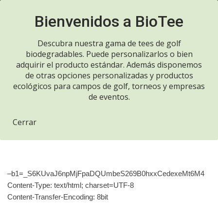
Llame ahora 916970700
Saltar
al
Descubra nuestra gama de tees de golf
contenido
biodegradables. Puede personalizarlos o bien
adquirir el producto estándar. Además disponemos
de otras opciones personalizadas y productos
Inicio de sesión fallido
ecológicos para campos de golf, torneos y empresas
de eventos.
por IP 144.91.90.68
Cerrar
por
admin
enero 24, 2024
–b1=_S6KUvaJ6npMjFpaDQUmbeS269B0hxxCedexeMt6M4
Content-Type: text/html; charset=UTF-8
Content-Transfer-Encoding: 8bit