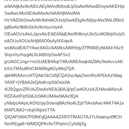
w9AAIjkAv8sAIDcAEyMAv80AxdL/pSoAw9IAwdD/oywAKEH/p
SwAwc4AxNEAwMwAxNAAHjMAxtMA
HzYAIDIAGiwAvMr9oh4AOUv/pSwAIDgAvMj/py4Ax9IAL0f9oS
jqiBwAx9b8oSkAv8v/oyv/oykA
OEoAOUsAtsL/pysAtcEAEiIAlqEAw9H8myL8nScAK0b/pSv/pS
sAOUsAOUsAHjMAO0sAyNX/qisA
ws8AxdEAITYAwc8AGzAAMksAtMH/qy3TfR8AEyMAKkYAz9
3/oyv/ry//nygAL0cAt8X/pSwAFSv2
jyUAGCz/qyr+mSUAEB4AqrT4liUAl6EAoqkAlZ8Az9wAvcsAK
kX/sTMAu8f/nCMAMkgAGy8Aq7QA
qbHiiRAAvcn/tTQAtr/1kCb5jCQA2ucApq7wmRsAPEkAzNilag
YAXF+jYBAA2eQAoKrrpSbOex0A
4/J5QguvZRUAJDwAxNEAJj0AJj//pCwAOUsAJD4AxdIAIzsA
KEEAxtP/pS0AJz0AKUMAw9AAx9QA
yNb/pzAAytcAO0z/py3/oiv/qi8AzNoALEj/rTIAxtIAwc4AKT4A1e
MAPU8A2+n/ujYAIjn/sTYA
QlQAP1MA7P09hFgQAAAA2XRSTlMAOTAJYU/eaeuyd9fCH
NmREgafI+WMDQPKr9vTPhaVcCyhWjXg