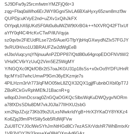
SJ9DFw9y25rcmfwtmYMZFjQ6t+3
zqg+Ffaq0aWho6ErJWY8Ggn/SlvLA6BXaHyxy65zwn8mzl9w
QUPDjcuKVyE2nd+uZXv1xQihJkFX
OtYpqlLhX6jUKdSF0At0u8ulWZW9tXrBGk++NXVRQ42FTIxUf
aYfY0qf4C4HcKvCTwP/ilUVqyja
sz0qvbv2FiEUdRLse72n5/Aue/GTfpYjbHqGXwydNZIx57FGJY
9xRU0H/xo1U3BRAUFZw2dWgEeB
eIJboVuqcyrqYNjnuuAnPZDPP87/Qtd8l0u64gropEDOFNVtW/2
VHa9CV6rYzUuQ2Vim5EZ5WgMY
Y/NGQXc0fQkfOBr2tS7oaJKGU31p18sSs+x0xOo9YDFUHnR
fqcMYs07whcUmwP9Gm36yEKzmje7s
4PILHzrn3rVr773/qFMO05teL8ZQX32QX1gjjfFubnbOXbI0pT7J
ZBoRCkGvRphMEfkJ1BacnR+g
w8qoDJnmDcsrag0ZnGQaOGKQcSlbsWqKuDWQygvNORm
a78fXDsSDlu8DM7vkJ0Jla77IIHXU2sbG
xm2NpJZvjz73Kb39o2ULxsNfwkrIdYgB+HrX3YKaOY8YKKz4
Ko6Zjq39mIPHSliIy5ob5RdWjFVw
ZuU8TCYJ0clWeSYhJmNtHGd8Cr7ezASXrVdshR7WhBmtxKr
1VB3VOY2N33qrseXe08HQXmAd6GAz