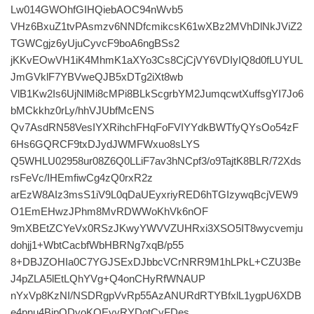
Lw014GWOhfGIHQiebAOC94nWvb5
VHz6BxuZ1tvPAsmzv6NNDfcmikcsK61wXBz2MVhDlNkJViZ2
TGWCgjz6yUjuCyvcF9boA6ngBSs2
jKKvEOwVH1iK4MhmK1aXYo3Cs8CjCjVY6VDIyIQ8d0fLUYUL
JmGVklF7YBVweQJB5xDTg2iXt8wb
VlB1Kw2Is6UjNlMi8cMPi8BLkScgrbYM2JumqcwtXuffsgYI7Jo6
bMCkkhz0rLy/hhVJUbfMcENS
Qv7AsdRN58VesIYXRihchFHqFoFVIYYdkBWTfyQYsOo54zF
6Hs6GQRCF9txDJydJWMFWxuo8sLYS
Q5WHLU02958ur08Z6Q0LLiF7av3hNCpf3/o9TajtK8BLR/72Xds
rsFeVc/IHEmfiwCg4zQ0rxR2z
arEzW8AIz3msS1iV9L0qDaUEyxriyRED6hTGIzywqBcjVEW9
O1EmEHwzJPhm8MvRDWWoKhVk6nOF
9mXBEtZCYeVx0RSzJKwyYWVVZUHRxi3XSO5IT8wycvemju
dohjj1+WbtCacbfWbHBRNg7xqB/p55
8+DBJZOHIa0C7YGJSExDJbbcVCrNRR9M1hLPkL+CZU3Be
J4pZLA5lEtLQhYVg+Q4onCHyRfWNAUP
nYxVp8KzNI/NSDRgpVvRp55AzANURdRTYBfxlL1ygpU6XDB
e4pnu4BjpQDyoKQEyyRYDotCyFDes