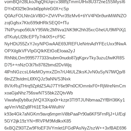
vomBQ/r28LkoJhgQhUqrcv3885jTmmUlHx8U372ne15SMysI6
DYnDf329e3nxbi0pph/eG0X+cSp
Q0AzFOLNtn1kVlBO+ZVrVPvr39zMv6+tiYV4Pi0n9unMiWNZO
zojGgfsx7Kto599dHRkSEQ0+fTu
7N/Pyrupo56UkY95Wlc2MNva1NK9tK2hh35xcGheUU9MPiXj1
dTKuIyLf28cEPTy7riklX5+cF5C
NyHDtJ55ZxYJxyNPGwAAE69JREFUeNrtnAdYFEcUxx9NwA
OPXiIgIkVFVIpGQIkKEtGoEIoaa2yJ
RhNbLOm9995777333nubm0nudo87jqKgxvTky3uzu1fwiKR8S
D75++nNzO3t7fx8782bmd2DvWjq
4lPnNGzcsL64eMOymxZDn7rU4tULZtksKJvN0uSyN7lWQp/8
6tnZZ9stdmLl0fXQJz9aNN/S3Nxk
8VXrRujTHrq9ZpfdZSAiJ7TY6e9Pn0CfOmnlxF0+RjWreNmCm
xoaGjaNhz756swNTS5bk2ZQtvWb
Viwafwj0yb8ucjVrQX3Xqo0r+kzpr3TI9TJUNbmaa2YfBH36Ky1
apVmVfdZq8FHi1ETok4/WuIhV
k93e4Gk7aNGKm9avq6mpmVi8bPaaPr90a6KF5FrnRjJ+U/Eql
5GY2ijk19zYN+fRVPM9MdlkxK85
6xBQZ9l3TZw9FfoEF3VYmlet1FGdPAsNyZ/szW++3xfBAE696