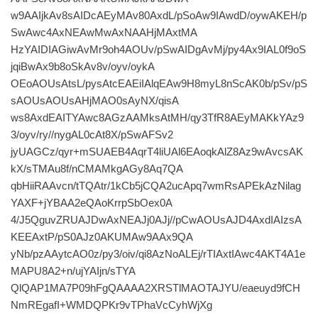
w9AAIjkAv8sAIDcAEyMAv80AxdL/pSoAw9IAwdD/oywAKEH/p
SwAwc4AxNEAwMwAxNAAHjMAxtMA
HzYAIDIAGiwAvMr9oh4AOUv/pSwAIDgAvMj/py4Ax9IAL0f9oS
jqiBwAx9b8oSkAv8v/oyv/oykA
OEoAOUsAtsL/pysAtcEAEiIAlqEAw9H8myL8nScAK0b/pSv/pS
sAOUsAOUsAHjMAO0sAyNX/qisA
ws8AxdEAITYAwc8AGzAAMksAtMH/qy3TfR8AEyMAKkYAz9
3/oyv/ry//nygAL0cAt8X/pSwAFSv2
jyUAGCz/qyr+mSUAEB4AqrT4liUAl6EAoqkAlZ8Az9wAvcsAK
kX/sTMAu8f/nCMAMkgAGy8Aq7QA
qbHiiRAAvcn/tTQAtr/1kCb5jCQA2ucApq7wmRsAPEkAzNilag
YAXF+jYBAA2eQAoKrrpSbOex0A
4/J5QguvZRUAJDwAxNEAJj0AJj//pCwAOUsAJD4AxdIAIzsA
KEEAxtP/pS0AJz0AKUMAw9AAx9QA
yNb/pzAAytcAO0z/py3/oiv/qi8AzNoALEj/rTIAxtIAwc4AKT4A1e
MAPU8A2+n/ujYAIjn/sTYA
QlQAP1MA7P09hFgQAAAA2XRSTlMAOTAJYU/eaeuyd9fCH
NmREgafI+WMDQPKr9vTPhaVcCyhWjXg