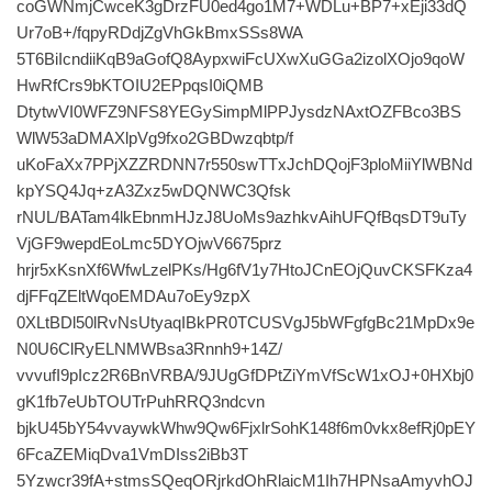
coGWNmjCwceK3gDrzFU0ed4go1M7+WDLu+BP7+xEji33dQ
Ur7oB+/fqpyRDdjZgVhGkBmxSSs8WA
5T6BiIcndiiKqB9aGofQ8AypxwiFcUXwXuGGa2izolXOjo9qoW
HwRfCrs9bKTOIU2EPpqsI0iQMB
DtytwVI0WFZ9NFS8YEGySimpMlPPJysdzNAxtOZFBco3BS
WlW53aDMAXlpVg9fxo2GBDwzqbtp/f
uKoFaXx7PPjXZZRDNN7r550swTTxJchDQojF3ploMiiYlWBNd
kpYSQ4Jq+zA3Zxz5wDQNWC3Qfsk
rNUL/BATam4lkEbnmHJzJ8UoMs9azhkvAihUFQfBqsDT9uTy
VjGF9wepdEoLmc5DYOjwV6675prz
hrjr5xKsnXf6WfwLzelPKs/Hg6fV1y7HtoJCnEOjQuvCKSFKza4
djFFqZEltWqoEMDAu7oEy9zpX
0XLtBDl50lRvNsUtyaqIBkPR0TCUSVgJ5bWFgfgBc21MpDx9e
N0U6ClRyELNMWBsa3Rnnh9+14Z/
vvvufI9pIcz2R6BnVRBA/9JUgGfDPtZiYmVfScW1xOJ+0HXbj0
gK1fb7eUbTOUTrPuhRRQ3ndcvn
bjkU45bY54vvaywkWhw9Qw6FjxlrSohK148f6m0vkx8efRj0pEY
6FcaZEMiqDva1VmDIss2iBb3T
5Yzwcr39fA+stmsSQeqORjrkdOhRlaicM1Ih7HPNsaAmyvhOJ