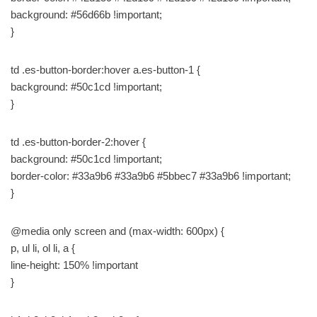
background: #56d66b !important;
}
td .es-button-border:hover a.es-button-1 {
background: #50c1cd !important;
}
td .es-button-border-2:hover {
background: #50c1cd !important;
border-color: #33a9b6 #33a9b6 #5bbec7 #33a9b6 !important;
}
@media only screen and (max-width: 600px) {
p, ul li, ol li, a {
line-height: 150% !important
}