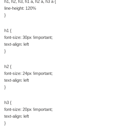
h1, h2, h3, h1 a, h2 a, h3 a {
line-height: 120%
}
h1 {
font-size: 30px !important;
text-align: left
}
h2 {
font-size: 24px !important;
text-align: left
}
h3 {
font-size: 20px !important;
text-align: left
}