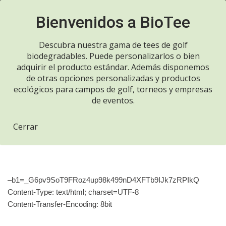
Llame ahora 916970700
Saltar
al
Descubra nuestra gama de tees de golf
contenido
biodegradables. Puede personalizarlos o bien
adquirir el producto estándar. Además disponemos
de otras opciones personalizadas y productos
Inicio de sesión fallido
ecológicos para campos de golf, torneos y empresas
de eventos.
por IP 45.197.56.124
Cerrar
por
admin
enero 24, 2024
–b1=_G6pv9SoT9FRoz4up98k499nD4XFTb9IJk7zRPIkQ
Content-Type: text/html; charset=UTF-8
Content-Transfer-Encoding: 8bit