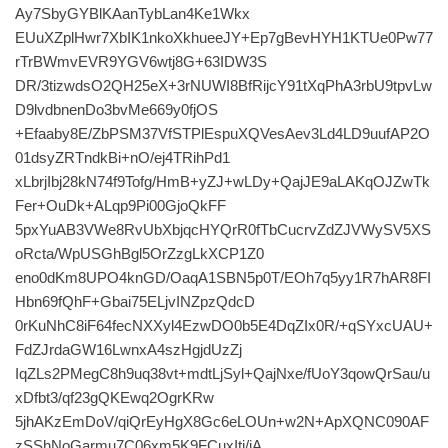
Ay7SbyGYBlKAanTybLan4Ke1Wkx
EUuXZplHwr7XbIK1nkoXkhueeJY+Ep7gBevHYH1KTUe0Pw77
rTrBWmvEVR9YGV6wtj8G+63IDW3S
DR/3tizwdsO2QH25eX+3rNUWI8BfRijcY91tXqPhA3rbU9tpvLw
D9lvdbnenDo3bvMe669y0fjOS
+Efaaby8E/ZbPSM37VfSTPlEspuXQVesAev3Ld4LD9uufAP2O
01dsyZRTndkBi+nO/ej4TRihPd1
xLbrjIbj28kN74f9Tofg/HmB+yZJ+wLDy+QajJE9aLAKqOJZwTk
Fer+OuDk+ALqp9Pi00GjoQkFF
5pxYuAB3VWe8RvUbXbjqcHYQrR0fTbCucrvZdZJVWySV5XS
oRcta/WpUSGhBgl5OrZzgLkXCP1Z0
eno0dKm8UPO4knGD/OaqA1SBN5p0T/EOh7q5yy1R7hAR8FI
Hbn69fQhF+Gbai75ELjvINZpzQdcD
0rKuNhC8iF64fecNXXyl4EzwDO0b5E4DqZIx0R/+qSYxcUAU+
FdZJrdaGW16LwnxA4szHgjdUzZj
IqZLs2PMegC8h9uq38vt+mdtLjSyl+QajNxe/fUoY3qowQrSau/u
xDfbt3/qf23gQKEwq2OgrKRw
5jhAKzEmDoV/qiQrEyHgX8Gc6eLOUn+w2N+ApXQNC090AF
zSShNoGarmu7C06xm5K9FCuxItj/jA