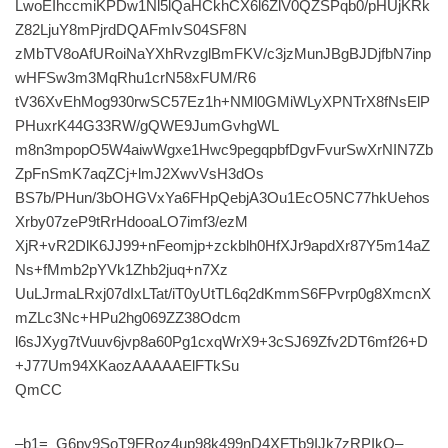
LwoEIhccmiKPDw1Nl5lQaHCkhCX6l6ZlV0QZSPqb0/pHUjKRk
Z82LjuY8mPjrdDQAFmIvS04SF8N
zMbTV8oAfURoiNaYXhRvzglBmFKV/c3jzMunJBgBJDjfbN7inp
wHFSw3m3MqRhu1crN58xFUM/R6
tV36XvEhMog930rwSC57Ez1h+NMl0GMiWLyXPNTrX8fNsElP
PHuxrK44G33RW/gQWE9JumGvhgWL
m8n3mpopO5W4aiwWgxe1Hwc9pegqpbfDgvFvurSwXrNIN7Zb
ZpFnSmK7aqZCj+lmJ2XwvVsH3dOs
BS7b/PHun/3bOHGVxYa6FHpQebjA3Ou1EcO5NC77hkUehos
Xrby07zeP9tRrHdooaLO7imf3/ezM
XjR+vR2DlK6JJ99+nFeomjp+zckblh0HfXJr9apdXr87Y5m14aZ
Ns+fMmb2pYVk1Zhb2juq+n7Xz
UuLJrmaLRxj07dIxLTat/iT0yUtTL6q2dKmmS6FPvrp0g8XmcnX
mZLc3Nc+HPu2hg069ZZ38Odcm
l6sJXyg7tVuuv6jvp8a60Pg1cxqWrX9+3cSJ69Zfv2DT6mf26+D
+J77Um94XKaozAAAAAElFTkSu
QmCC
–b1=_G6pv9SoT9FRoz4up98k499nD4XFTb9IJk7zRPIkQ–