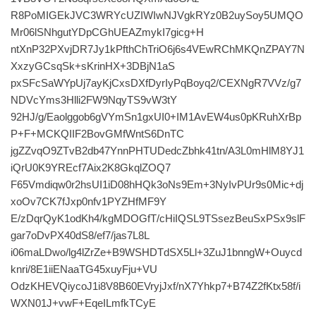
R8PoMIGEkJVC3WRYcUZIWIwNJVgkRYz0B2uySoy5UMQO
Mr06lSNhgutYDpCGhUEAZmykI7gicg+H
ntXnP32PXvjDR7Jy1kPfthChTriO6j6s4VEwRChMKQnZPAY7N
XxzyGCsqSk+sKrinHX+3DBjN1aS
pxSFcSaWYpUj7ayKjCxsDXfDyrIyPqBoyq2/CEXNgR7VVz/g7
NDVcYms3Hlli2FW9NqyTS9vW3tY
92HJ/g/Eaolggob6gVYmSn1gxUI0+IM1AvEW4us0pKRuhXrBp
P+F+MCKQIIF2BovGMfWntS6DnTC
jgZZvqO9ZTvB2db47YnnPHTUDedcZbhk41tn/A3L0mHlM8YJ1
iQrU0K9YREcf7Aix2K8GkqlZOQ7
F65Vmdiqw0r2hsUI1iD08hHQk3oNs9Em+3NyIvPUr9s0Mic+dj
xoOv7CK7fJxp0nfv1PYZHfMF9Y
E/zDqrQyK1odKh4/kgMDOGfT/cHiIQSL9TSsezBeuSxPSx9slF
gar7oDvPX40dS8/ef7/jas7L8L
i06maLDwo/lg4lZrZe+B9WSHDTdSX5Ll+3ZuJ1bnngW+Ouycd
knri/8E1iiENaaTG45xuyFju+VU
OdzKHEVQiycoJ1i8V8B60EVryjJxf/nX7Yhkp7+B74Z2fKtx58f/i
WXN01J+vwF+EqeILmfkTCyE