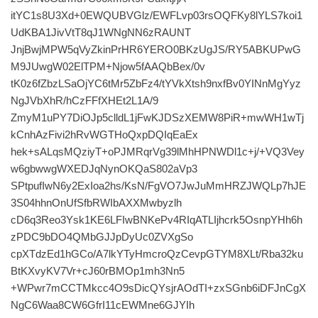
itYC1s8U3Xd+0EWQUBVGlz/EWFLvp03rsOQFKy8lYLS7koi1
UdKBA1JivVtT8qJ1WNgNN6zRAUNT
JnjBwjMPW5qVyZkinPrHR6YERO0BKzUgJS/RY5ABKUPwG
M9JUwgW02ElTPM+Njow5fAAQbBex/0v
tK0z6fZbzLSaOjYC6tMr5ZbFz4/tYVkXtsh9nxfBv0YINnMgYyz
NgJVbXhR/hCzFFfXHEt2L1A/9
ZmyM1uPY7DiOJp5clldL1jFwKJDSzXEMW8PiR+mwWH1wTj
kCnhAzFivi2hRvWGTHoQxpDQIqEaEx
hek+sALqsMQziyT+oPJMRqrVg39lMhHPNWDl1c+j/+VQ3Vey
w6gbwwgWXEDJqNynOKQaS802aVp3
SPtpufIwN6y2ExIoa2hs/KsN/FgVO7JwJuMmHRZJWQLp7hJE
3S04hhnOnUfSfbRWIbAXXMwbyzlh
cD6q3Reo3Ysk1KE6LFIwBNKePv4RIqATLIjhcrk5OsnpYHh6h
zPDC9bDO4QMbGJJpDyUc0ZVXgSo
cpXTdzEd1hGCo/A7lkYTyHmcroQzCevpGTYM8XLt/Rba32ku
BtKXvyKV7Vr+cJ60rBMOp1mh3Nn5
+WPwr7mCCTMkcc4O9sDicQYsjrAOdTI+zxSGnb6iDFJnCgX
NgC6Waa8CW6GfrI11cEWMne6GJYIh