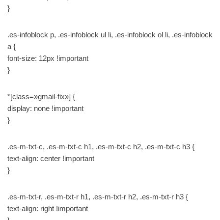
}
.es-infoblock p, .es-infoblock ul li, .es-infoblock ol li, .es-infoblock
a {
font-size: 12px !important
}
*[class=»gmail-fix»] {
display: none !important
}
.es-m-txt-c, .es-m-txt-c h1, .es-m-txt-c h2, .es-m-txt-c h3 {
text-align: center !important
}
.es-m-txt-r, .es-m-txt-r h1, .es-m-txt-r h2, .es-m-txt-r h3 {
text-align: right !important