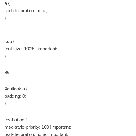
a {
text-decoration: none;
}
sup {
font-size: 100% !important;
}
96
#outlook a {
padding: 0;
}
.es-button {
mso-style-priority: 100 !important;
text-decoration: none !important;