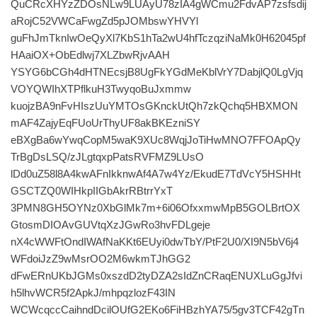
QuCRcXHYzZDOsNLw9LUAyU78zIA4gWCmu2FdvAP7zsfsdij
aRojC52VWCaFwgZd5pJOMbswYHVYl
guFhJmTknIwOeQyXl7KbS1hTa2wU4hfTczqziNaMk0H62045pf
HAaiOX+ObEdlwj7XLZbwRjvAAH
YSYG6bCGh4dHTNEcsjB8UgFkYGdMeKblVrY7DabjlQ0LgVjq
VOYQWIhXTPflkuH3TwyqoBuJxmmw
kuojzBA9nFvHIszUuYMTOsGKnckUtQh7zkQchq5HBXMON
mAF4ZajyEqFUoUrThyUF8akBKEzniSY
eBXgBa6wYwqCopM5waK9XUc8WqjJoTiHwMNO7FFOApQy
TrBgDsLSQ/zJLgtqxpPatsRVFMZ9LUsO
lDd0uZ58l8A4kwAFnIkknwAf4A7w4Yz/EkudE7TdVcY5HSHHt
GSCTZQ0WIHkpIIGbAkrRBtrrYxT
3PMN8GH5OYNz0XbGlMk7m+6i06OfxxmwMpB5GOLBrtOX
GtosmDIOAvGUVtqXzJGwRo3hvFDLgeje
nX4cWWFtOndIWAfNaKKt6EUyi0dwTbY/PtF2U0/XI9N5bV6j4
WFdoiJzZ9wMsrOO2M6wkmTJhGG2
dFwERnUKbJGMs0xszdD2tyDZA2sIdZnCRaqENUXLuGgJfvi
h5lhvWCR5f2ApkJ/mhpqzlozF43IN
WCWcqccCaihndDcilOUfG2EKo6FiHBzhYA75/5gv3TCF42gTn