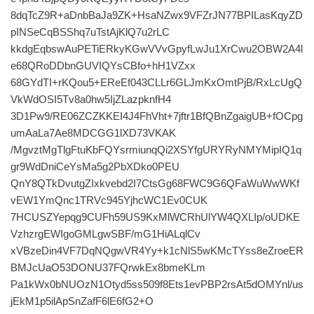
8dqTcZ9R+aDnbBaJa9ZK+HsaNZwx9VFZrJN77BPILasKqyZD
pINSeCqBSShq7uTstAjKlQ7u2rLC
kkdgEqbswAuPETiERkyKGwVVvGpyfLwJu1XrCwu2OBW2A4l
e68QRoDDbnGUVIQYsCBfo+hH1VZxx
68GYdTI+rKQou5+EReEf043CLLr6GLJmKxOmtPjB/RxLcUgQ
VkWdOSI5Tv8a0hw5IjZLazpknfH4
3D1Pw9/RE06ZCZKKEI4J4FhVht+7jftr1BfQBnZgaigUB+fOCpg
umAaLa7Ae8MDCGG1lXD73VKAK
/MgvztMgTlgFtuKbFQYsrmiunqQi2XSYfgURYRyNMYMipIQ1q
gr9WdDniCeYsMa5g2PbXDko0PEU
QnY8QTkDvutgZIxkvebd2I7CtsGg68FWC9G6QFaWuWwWKf
vEW1YmQnc1TRVc945YjhcWC1Ev0CUK
7HCUSZYepqg9CUFh59US9KxMlWCRhUlYW4QXLIp/oUDKE
VzhzrgEWIgoGMLgwSBF/mG1HiALqlCv
xVBzeDin4VF7DqNQgwVR4Yy+k1cNlS5wKMcTYss8eZroeER
BMJcUaO53DONU37FQrwkEx8bmeKLm
Pa1kWx0bNUOzN1Otyd5ss509f8Ets1evPBP2rsAt5dOMYnl/us
jEkM1p5ilApSnZafF6lE6fG2+O