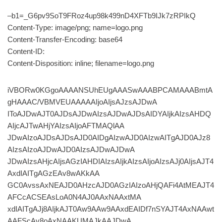
–b1=_G6pv9SoT9FRoz4up98k499nD4XFTb9IJk7zRPIkQ
Content-Type: image/png; name=logo.png
Content-Transfer-Encoding: base64
Content-ID:
Content-Disposition: inline; filename=logo.png
iVBORw0KGgoAAAANSUhEUgAAASwAAABPCAMAAABmtA
gHAAAC/VBMVEUAAAAAIjoAIjsAJzsAJDwA
IToAJDwAJT0AJDsAJDwAIzsAJDwAJDsAIDYAIjkAIzsAHDQ
AIjcAJTwAHjYAIzsAIjoAFTMAQlAA
JDwAIzoAJDsAJDsAJD0AIDgAIzwAJD0AIzwAITgAJD0AJz8
AIzsAIzoAJDwAJD0AIzsAJDwAJDwA
JDwAIzsAHjcAIjsAGzIAHDIAIzsAIjkAIzsAIjoAIzsAJj0AIjsAJT4
AxdIAITgAGzEAv8wAKkAA
GC0AvssAxNEAJD0AHzcAJD0AGzIAIzoAHjQAFi4AtMEAJT4
AFCcACSEAsLoA0N4AJ0AAxNAAxtMA
xdIAITgAJj8AIjkAJT0Aw9AAw9AAxdEAIDf7nSYAJT4AxNAAwt
AAFScAv8oAxNAAKUMAJkAAJDwA