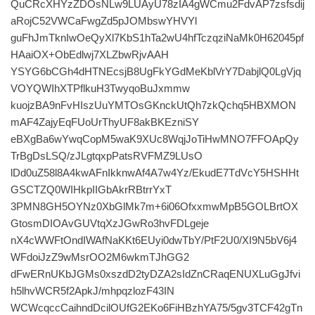
QuCRcXHYzZDOsNLw9LUAyU78zIA4gWCmu2FdvAP7zsfsdij
aRojC52VWCaFwgZd5pJOMbswYHVYl
guFhJmTknIwOeQyXl7KbS1hTa2wU4hfTczqziNaMk0H62045pf
HAaiOX+ObEdlwj7XLZbwRjvAAH
YSYG6bCGh4dHTNEcsjB8UgFkYGdMeKblVrY7DabjlQ0LgVjq
VOYQWIhXTPflkuH3TwyqoBuJxmmw
kuojzBA9nFvHIszUuYMTOsGKnckUtQh7zkQchq5HBXMON
mAF4ZajyEqFUoUrThyUF8akBKEzniSY
eBXgBa6wYwqCopM5waK9XUc8WqjJoTiHwMNO7FFOApQy
TrBgDsLSQ/zJLgtqxpPatsRVFMZ9LUsO
lDd0uZ58l8A4kwAFnIkknwAf4A7w4Yz/EkudE7TdVcY5HSHHt
GSCTZQ0WIHkpIIGbAkrRBtrrYxT
3PMN8GH5OYNz0XbGlMk7m+6i06OfxxmwMpB5GOLBrtOX
GtosmDIOAvGUVtqXzJGwRo3hvFDLgeje
nX4cWWFtOndIWAfNaKKt6EUyi0dwTbY/PtF2U0/XI9N5bV6j4
WFdoiJzZ9wMsrOO2M6wkmTJhGG2
dFwERnUKbJGMs0xszdD2tyDZA2sIdZnCRaqENUXLuGgJfvi
h5lhvWCR5f2ApkJ/mhpqzlozF43IN
WCWcqccCaihndDcilOUfG2EKo6FiHBzhYA75/5gv3TCF42gTn