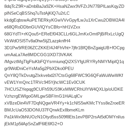
8dqTcZ9R+aDnbBaJa9ZK+HsaNZwx9VFZrJN77BPILasKqyZD
pINSeCqBSShq7uTstAjKlQ7u2rLC
kkdgEqbswAuPETiERkyKGwVVvGpyfLwJu1XrCwu2OBW2A4l
e68QRoDDbnGUVIQYsCBfo+hH1VZxx
68GYdTI+rKQou5+EReEf043CLLr6GLJmKxOmtPjB/RxLcUgQ
VkWdOSI5Tv8a0hw5IjZLazpknfH4
3D1Pw9/RE06ZCZKKEI4J4FhVht+7jftr1BfQBnZgaigUB+fOCpg
umAaLa7Ae8MDCGG1lXD73VKAK
/MgvztMgTlgFtuKbFQYsrmiunqQi2XSYfgURYRyNMYMipIQ1q
gr9WdDniCeYsMa5g2PbXDko0PEU
QnY8QTkDvutgZIxkvebd2I7CtsGg68FWC9G6QFaWuWwWKf
vEW1YmQnc1TRVc945YjhcWC1Ev0CUK
7HCUSZYepqg9CUFh59US9KxMlWCRhUlYW4QXLIp/oUDKE
VzhzrgEWIgoGMLgwSBF/mG1HiALqlCv
xVBzeDin4VF7DqNQgwVR4Yy+k1cNlS5wKMcTYss8eZroeER
BMJcUaO53DONU37FQrwkEx8bmeKLm
Pa1kWx0bNUOzN1Otyd5ss509f8Ets1evPBP2rsAt5dOMYnl/us
jEkM1p5ilApSnZafF6lE6fG2+O