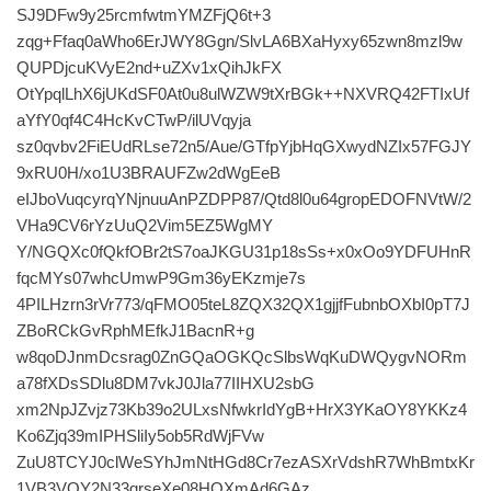
SJ9DFw9y25rcmfwtmYMZFjQ6t+3
zqg+Ffaq0aWho6ErJWY8Ggn/SlvLA6BXaHyxy65zwn8mzl9w
QUPDjcuKVyE2nd+uZXv1xQihJkFX
OtYpqlLhX6jUKdSF0At0u8ulWZW9tXrBGk++NXVRQ42FTIxUf
aYfY0qf4C4HcKvCTwP/ilUVqyja
sz0qvbv2FiEUdRLse72n5/Aue/GTfpYjbHqGXwydNZIx57FGJY
9xRU0H/xo1U3BRAUFZw2dWgEeB
eIJboVuqcyrqYNjnuuAnPZDPP87/Qtd8l0u64gropEDOFNVtW/2
VHa9CV6rYzUuQ2Vim5EZ5WgMY
Y/NGQXc0fQkfOBr2tS7oaJKGU31p18sSs+x0xOo9YDFUHnR
fqcMYs07whcUmwP9Gm36yEKzmje7s
4PILHzrn3rVr773/qFMO05teL8ZQX32QX1gjjfFubnbOXbI0pT7J
ZBoRCkGvRphMEfkJ1BacnR+g
w8qoDJnmDcsrag0ZnGQaOGKQcSlbsWqKuDWQygvNORm
a78fXDsSDlu8DM7vkJ0Jla77IIHXU2sbG
xm2NpJZvjz73Kb39o2ULxsNfwkrIdYgB+HrX3YKaOY8YKKz4
Ko6Zjq39mIPHSliIy5ob5RdWjFVw
ZuU8TCYJ0clWeSYhJmNtHGd8Cr7ezASXrVdshR7WhBmtxKr
1VB3VOY2N33qrseXe08HQXmAd6GAz