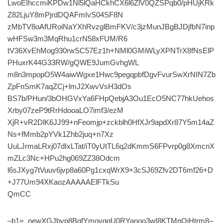
LwoEIhccmiKPDw1Nl5lQaHCkhCX6l6ZlV0QZSPqb0/pHUjKRk
Z82LjuY8mPjrdDQAFmIvS04SF8N
zMbTV8oAfURoiNaYXhRvzglBmFKV/c3jzMunJBgBJDjfbN7inp
wHFSw3m3MqRhu1crN58xFUM/R6
tV36XvEhMog930rwSC57Ez1h+NMl0GMiWLyXPNTrX8fNsElP
PHuxrK44G33RW/gQWE9JumGvhgWL
m8n3mpopO5W4aiwWgxe1Hwc9pegqpbfDgvFvurSwXrNIN7Zb
ZpFnSmK7aqZCj+lmJ2XwvVsH3dOs
BS7b/PHun/3bOHGVxYa6FHpQebjA3Ou1EcO5NC77hkUehos
Xrby07zeP9tRrHdooaLO7imf3/ezM
XjR+vR2DlK6JJ99+nFeomjp+zckblh0HfXJr9apdXr87Y5m14aZ
Ns+fMmb2pYVk1Zhb2juq+n7Xz
UuLJrmaLRxj07dIxLTat/iT0yUtTL6q2dKmmS6FPvrp0g8XmcnX
mZLc3Nc+HPu2hg069ZZ38Odcm
l6sJXyg7tVuuv6jvp8a60Pg1cxqWrX9+3cSJ69Zfv2DT6mf26+D
+J77Um94XKaozAAAAAElFTkSu
QmCC
–b1=_newXGJbvp8BqfYmovggU0RYanoo3wI8KTMnOjHtrm8–