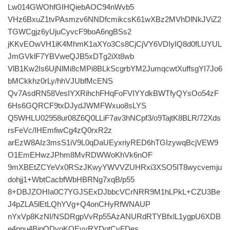
Lw014GWOhfGIHQiebAOC94nWvb5
VHz6BxuZ1tvPAsmzv6NNDfcmikcsK61wXBz2MVhDlNkJViZ2
TGWCgjz6yUjuCyvcF9boA6ngBSs2
jKKvEOwVH1iK4MhmK1aXYo3Cs8CjCjVY6VDIyIQ8d0fLUYUL
JmGVklF7YBVweQJB5xDTg2iXt8wb
VlB1Kw2Is6UjNlMi8cMPi8BLkScgrbYM2JumqcwtXuffsgYI7Jo6
bMCkkhz0rLy/hhVJUbfMcENS
Qv7AsdRN58VesIYXRihchFHqFoFVIYYdkBWTfyQYsOo54zF
6Hs6GQRCF9txDJydJWMFWxuo8sLYS
Q5WHLU02958ur08Z6Q0LLiF7av3hNCpf3/o9TajtK8BLR/72Xds
rsFeVc/IHEmfiwCg4zQ0rxR2z
arEzW8AIz3msS1iV9L0qDaUEyxriyRED6hTGIzywqBcjVEW9
O1EmEHwzJPhm8MvRDWWoKhVk6nOF
9mXBEtZCYeVx0RSzJKwyYWVVZUHRxi3XSO5IT8wycvemju
dohjj1+WbtCacbfWbHBRNg7xqB/p55
8+DBJZOHIa0C7YGJSExDJbbcVCrNRR9M1hLPkL+CZU3Be
J4pZLA5lEtLQhYVg+Q4onCHyRfWNAUP
nYxVp8KzNI/NSDRgpVvRp55AzANURdRTYBfxlL1ygpU6XDB
e4pnu4BjpQDyoKQEyyRYDotCyFDes