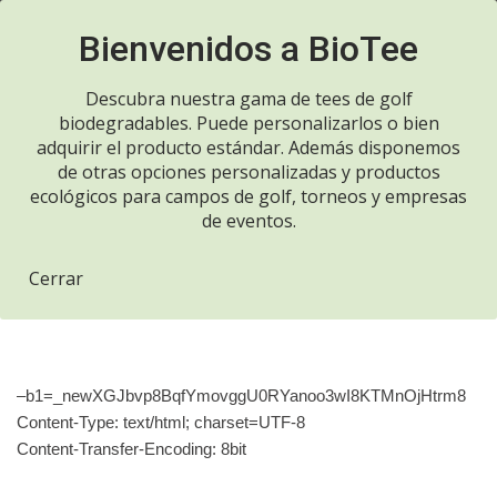
Llame ahora 916970700
Saltar
al
Descubra nuestra gama de tees de golf
contenido
biodegradables. Puede personalizarlos o bien
adquirir el producto estándar. Además disponemos
de otras opciones personalizadas y productos
Inicio de sesión fallido
ecológicos para campos de golf, torneos y empresas
de eventos.
por IP 62.171.153.5
Cerrar
por
admin
enero 24, 2024
–b1=_newXGJbvp8BqfYmovggU0RYanoo3wI8KTMnOjHtrm8
Content-Type: text/html; charset=UTF-8
Content-Transfer-Encoding: 8bit