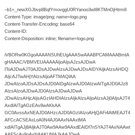
–b1=_newXGJbvp8BqfYmovggU0RYanoo3wI8KTMnOjHtrm8
Content-Type: image/png; name=logo.png
Content-Transfer-Encoding: base64
Content-ID:
Content-Disposition: inline; filename=logo.png
iVBORw0KGgoAAAANSUhEUgAAASwAAABPCAMAAABmtA
gHAAAC/VBMVEUAAAAAIjoAIjsAJzsAJDwA
IToAJDwAJT0AJDsAJDwAIzsAJDwAJDsAIDYAIjkAIzsAHDQ
AIjcAJTwAHjYAIzsAIjoAFTMAQlAA
JDwAIzoAJDsAJDsAJD0AIDgAIzwAJD0AIzwAITgAJD0AJz8
AIzsAIzoAJDwAJD0AIzsAJDwAJDwA
JDwAIzsAHjcAIjsAGzIAHDIAIzsAIjkAIzsAIjoAIzsAJj0AIjsAJT4
AxdIAITgAGzEAv8wAKkAA
GC0AvssAxNEAJD0AHzcAJD0AGzIAIzoAHjQAFi4AtMEAJT4
AFCcACSEAsLoA0N4AJ0AAxNAAxtMA
xdIAITgAJj8AIjkAJT0Aw9AAw9AAxdEAIDf7nSYAJT4AxNAAwt
AAFScAv8oAxNAAKUMAJkAAJDwA