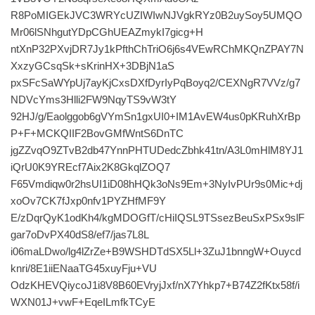
R8PoMIGEkJVC3WRYcUZIWIwNJVgkRYz0B2uySoy5UMQO
Mr06lSNhgutYDpCGhUEAZmykI7gicg+H
ntXnP32PXvjDR7Jy1kPfthChTriO6j6s4VEwRChMKQnZPAY7N
XxzyGCsqSk+sKrinHX+3DBjN1aS
pxSFcSaWYpUj7ayKjCxsDXfDyrIyPqBoyq2/CEXNgR7VVz/g7
NDVcYms3Hlli2FW9NqyTS9vW3tY
92HJ/g/Eaolggob6gVYmSn1gxUI0+IM1AvEW4us0pKRuhXrBp
P+F+MCKQIIF2BovGMfWntS6DnTC
jgZZvqO9ZTvB2db47YnnPHTUDedcZbhk41tn/A3L0mHlM8YJ1
iQrU0K9YREcf7Aix2K8GkqlZOQ7
F65Vmdiqw0r2hsUI1iD08hHQk3oNs9Em+3NyIvPUr9s0Mic+dj
xoOv7CK7fJxp0nfv1PYZHfMF9Y
E/zDqrQyK1odKh4/kgMDOGfT/cHiIQSL9TSsezBeuSxPSx9slF
gar7oDvPX40dS8/ef7/jas7L8L
i06maLDwo/lg4lZrZe+B9WSHDTdSX5Ll+3ZuJ1bnngW+Ouycd
knri/8E1iiENaaTG45xuyFju+VU
OdzKHEVQiycoJ1i8V8B60EVryjJxf/nX7Yhkp7+B74Z2fKtx58f/i
WXN01J+vwF+EqeILmfkTCyE