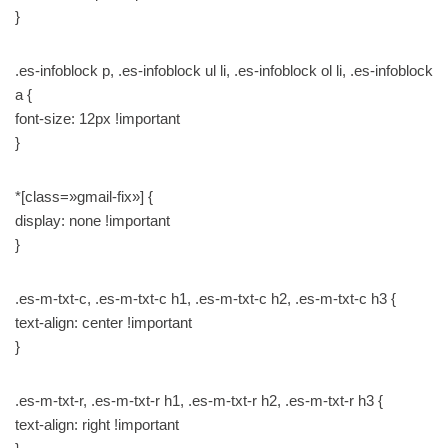
}
.es-infoblock p, .es-infoblock ul li, .es-infoblock ol li, .es-infoblock
a {
font-size: 12px !important
}
*[class=»gmail-fix»] {
display: none !important
}
.es-m-txt-c, .es-m-txt-c h1, .es-m-txt-c h2, .es-m-txt-c h3 {
text-align: center !important
}
.es-m-txt-r, .es-m-txt-r h1, .es-m-txt-r h2, .es-m-txt-r h3 {
text-align: right !important