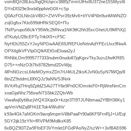
vomBQ/r28LkoJhgQhUqrcv3885jTmmUlHx8U372ne15SMysI6
DYnDf329e3nxbi0pph/eG0X+cSp
Q0AzFOLNtn1kVlBO+ZVrVPvr39zMv6+tiYV4Pi0n9unMiWNZO
zojGgfsx7Kto599dHRkSEQ0+fTu
7N/Pyrupo56UkY95Wlc2MNva1NK9tK2hh35xcGheUU9MPiXj1
dTKuIyLf28cEPTy7riklX5+cF5C
NyHDtJ55ZxYJxyNPGwAAE69JREFUeNrtnAdYFEcUxx9NwA
OPXiIgIkVFVIpGQIkKEtGoEIoaa2yJ
RhNbLOm9995777333nubm0nudo87jqKgxvTky3uzu1fwiKR8S
D75++nNzO3t7fx8782bmd2DvWjq
4lPnNGzcsL64eMOymxZDn7rU4tULZtksKJvN0uSyN7lWQp/8
6tnZZ9stdmLl0fXQJz9aNN/S3Nxk
8VXrRujTHrq9ZpfdZSAiJ7TY6e9Pn0CfOmnlxF0+RjWreNmCm
xoaGjaNhz756swNTS5bk2ZQtvWb
Viwafwj0yb8ucjVrQX3Xqo0r+kzpr3TI9TJUNbmaa2YfBH36Ky1
apVmVfdZq8FHi1ETok4/WuIhV
k93e4Gk7aNGKm9avq6mpmVi8bPaaPr90a6KF5FrnRjJ+U/Eql
5GY2ijk19zYN+fRVPM9MdlkxK85
6xBQZ9l3TZw9FfoEF3VYmlet1FGdPAsNyZ/szW++3xfBAE696