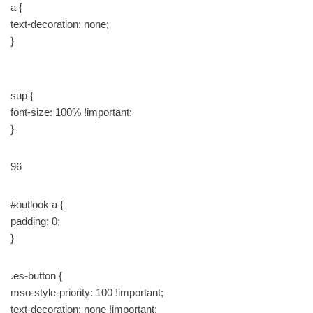
a {
text-decoration: none;
}
sup {
font-size: 100% !important;
}
96
#outlook a {
padding: 0;
}
.es-button {
mso-style-priority: 100 !important;
text-decoration: none !important;