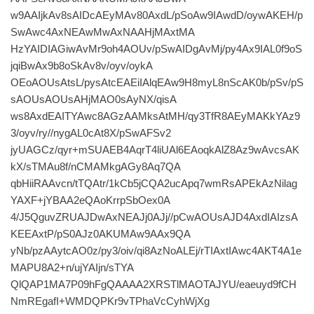
w9AAIjkAv8sAIDcAEyMAv80AxdL/pSoAw9IAwdD/oywAKEH/p
SwAwc4AxNEAwMwAxNAAHjMAxtMA
HzYAIDIAGiwAvMr9oh4AOUv/pSwAIDgAvMj/py4Ax9IAL0f9oS
jqiBwAx9b8oSkAv8v/oyv/oykA
OEoAOUsAtsL/pysAtcEAEiIAlqEAw9H8myL8nScAK0b/pSv/pS
sAOUsAOUsAHjMAO0sAyNX/qisA
ws8AxdEAITYAwc8AGzAAMksAtMH/qy3TfR8AEyMAKkYAz9
3/oyv/ry//nygAL0cAt8X/pSwAFSv2
jyUAGCz/qyr+mSUAEB4AqrT4liUAl6EAoqkAlZ8Az9wAvcsAK
kX/sTMAu8f/nCMAMkgAGy8Aq7QA
qbHiiRAAvcn/tTQAtr/1kCb5jCQA2ucApq7wmRsAPEkAzNilag
YAXF+jYBAA2eQAoKrrpSbOex0A
4/J5QguvZRUAJDwAxNEAJj0AJj//pCwAOUsAJD4AxdIAIzsA
KEEAxtP/pS0AJz0AKUMAw9AAx9QA
yNb/pzAAytcAO0z/py3/oiv/qi8AzNoALEj/rTIAxtIAwc4AKT4A1e
MAPU8A2+n/ujYAIjn/sTYA
QlQAP1MA7P09hFgQAAAA2XRSTlMAOTAJYU/eaeuyd9fCH
NmREgafI+WMDQPKr9vTPhaVcCyhWjXg