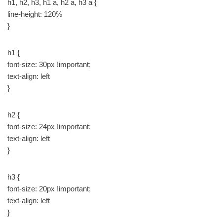
h1, h2, h3, h1 a, h2 a, h3 a {
line-height: 120%
}
h1 {
font-size: 30px !important;
text-align: left
}
h2 {
font-size: 24px !important;
text-align: left
}
h3 {
font-size: 20px !important;
text-align: left
}