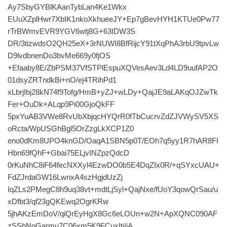
Ay7SbyGYBlKAanTybLan4Ke1Wkx
EUuXZplHwr7XbIK1nkoXkhueeJY+Ep7gBevHYH1KTUe0Pw77
rTrBWmvEVR9YGV6wtj8G+63IDW3S
DR/3tizwdsO2QH25eX+3rNUWI8BfRijcY91tXqPhA3rbU9tpvLw
D9lvdbnenDo3bvMe669y0fjOS
+Efaaby8E/ZbPSM37VfSTPlEspuXQVesAev3Ld4LD9uufAP2O
01dsyZRTndkBi+nO/ej4TRihPd1
xLbrjIbj28kN74f9Tofg/HmB+yZJ+wLDy+QajJE9aLAKqOJZwTk
Fer+OuDk+ALqp9Pi00GjoQkFF
5pxYuAB3VWe8RvUbXbjqcHYQrR0fTbCucrvZdZJVWySV5XS
oRcta/WpUSGhBgl5OrZzgLkXCP1Z0
eno0dKm8UPO4knGD/OaqA1SBN5p0T/EOh7q5yy1R7hAR8FI
Hbn69fQhF+Gbai75ELjvINZpzQdcD
0rKuNhC8iF64fecNXXyl4EzwDO0b5E4DqZIx0R/+qSYxcUAU+
FdZJrdaGW16LwnxA4szHgjdUzZj
IqZLs2PMegC8h9uq38vt+mdtLjSyl+QajNxe/fUoY3qowQrSau/u
xDfbt3/qf23gQKEwq2OgrKRw
5jhAKzEmDoV/qiQrEyHgX8Gc6eLOUn+w2N+ApXQNC090AF
zSShNoGarmu7C06xm5K9FCuxItj/jA