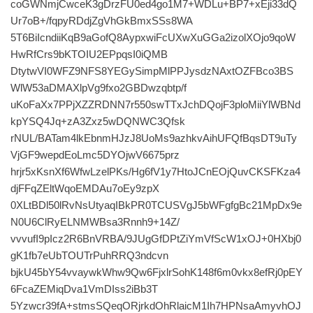
coGWNmjCwceK3gDrzFU0ed4go1M7+WDLu+BP7+xEji33dQ
Ur7oB+/fqpyRDdjZgVhGkBmxSSs8WA
5T6BiIcndiiKqB9aGofQ8AypxwiFcUXwXuGGa2izolXOjo9qoW
HwRfCrs9bKTOIU2EPpqsI0iQMB
DtytwVI0WFZ9NFS8YEGySimpMlPPJysdzNAxtOZFBco3BS
WlW53aDMAXlpVg9fxo2GBDwzqbtp/f
uKoFaXx7PPjXZZRDNN7r550swTTxJchDQojF3ploMiiYlWBNd
kpYSQ4Jq+zA3Zxz5wDQNWC3Qfsk
rNUL/BATam4lkEbnmHJzJ8UoMs9azhkvAihUFQfBqsDT9uTy
VjGF9wepdEoLmc5DYOjwV6675prz
hrjr5xKsnXf6WfwLzelPKs/Hg6fV1y7HtoJCnEOjQuvCKSFKza4
djFFqZEltWqoEMDAu7oEy9zpX
0XLtBDl50lRvNsUtyaqIBkPR0TCUSVgJ5bWFgfgBc21MpDx9e
N0U6ClRyELNMWBsa3Rnnh9+14Z/
vvvufI9pIcz2R6BnVRBA/9JUgGfDPtZiYmVfScW1xOJ+0HXbj0
gK1fb7eUbTOUTrPuhRRQ3ndcvn
bjkU45bY54vvaywkWhw9Qw6FjxlrSohK148f6m0vkx8efRj0pEY
6FcaZEMiqDva1VmDIss2iBb3T
5Yzwcr39fA+stmsSQeqORjrkdOhRlaicM1Ih7HPNsaAmyvhOJ