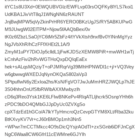
itYC1s8U3Xd+0EWQUBVGlz/EWFLvp03rsOQFKy8lYLS7koi1
UdKBA1JivVtT8qJ1WNgNN6zRAUNT
JnjBwjMPW5qVyZkinPrHR6YERO0BKzUgJS/RY5ABKUPwG
M9JUwgW02ElTPM+Njow5fAAQbBex/0v
tK0z6fZbzLSaOjYC6tMr5ZbFz4/tYVkXtsh9nxfBv0YINnMgYyz
NgJVbXhR/hCzFFfXHEt2L1A/9
ZmyM1uPY7DiOJp5clldL1jFwKJDSzXEMW8PiR+mwWH1wTj
kCnhAzFivi2hRvWGTHoQxpDQIqEaEx
hek+sALqsMQziyT+oPJMRqrVg39lMhHPNWDl1c+j/+VQ3Vey
w6gbwwgWXEDJqNynOKQaS802aVp3
SPtpufIwN6y2ExIoa2hs/KsN/FgVO7JwJuMmHRZJWQLp7hJE
3S04hhnOnUfSfbRWIbAXXMwbyzlh
cD6q3Reo3Ysk1KE6LFIwBNKePv4RIqATLIjhcrk5OsnpYHh6h
zPDC9bDO4QMbGJJpDyUc0ZVXgSo
cpXTdzEd1hGCo/A7lkYTyHmcroQzCevpGTYM8XLt/Rba32ku
BtKXvyKV7Vr+cJ60rBMOp1mh3Nn5
+WPwr7mCCTMkcc4O9sDicQYsjrAOdTI+zxSGnb6iDFJnCgX
NgC6Waa8CW6GfrI11cEWMne6GJYIh