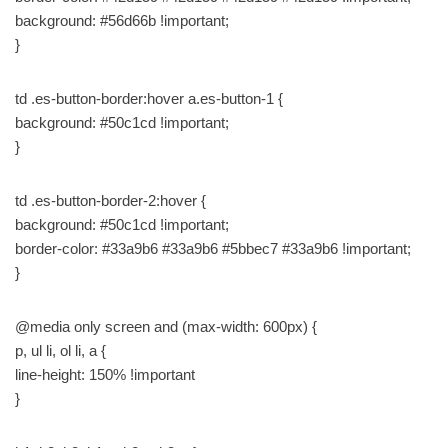
background: #56d66b !important;
}
td .es-button-border:hover a.es-button-1 {
background: #50c1cd !important;
}
td .es-button-border-2:hover {
background: #50c1cd !important;
border-color: #33a9b6 #33a9b6 #5bbec7 #33a9b6 !important;
}
@media only screen and (max-width: 600px) {
p, ul li, ol li, a {
line-height: 150% !important
}